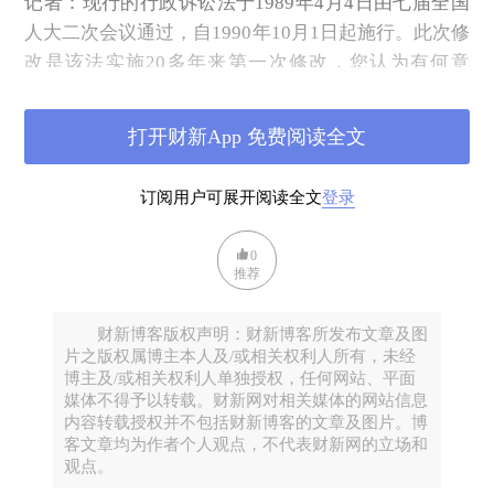
记者：现行的行政诉讼法于1989年4月4日由七届全国
人大二次会议通过，自1990年10月1日起施行。此次修
改是该法实施20多年来第一次修改，您认为有何意
义？修改的背景是什么？
姜明安：行诉法制定和实施之时，我国市场经济体制
打开财新App 免费阅读全文
尚未正式确立，法治和人权尚未入宪。由于时代的局
限，该法当时确立的规则、制度以及这些规则、制度
订阅用户可展开阅读全文
登录
所基于的理念与我国当下民主、法治和改革、发展的
现实多有不适应之处，以至于导致种种弊端，引发不
0
推荐
少社会矛盾。例如，许多行政行为，如抽象行政行
为、内部行政行为、涉及公民政治权利、劳动权、受
财新博客版权声明：财新博客所发布文章及图
教育权等行政行为，即使严重违法，侵犯了公民、法
片之版权属博主本人及/或相关权利人所有，未经
人或者其他组织的合法权益，因行诉法明确将之排除
博主及/或相关权利人单独授权，任何网站、平面
在行政诉讼受案范围之外或未将之明确列入行政诉讼
媒体不得予以转载。财新网对相关媒体的网站信息
内容转载授权并不包括财新博客的文章及图片。博
受案范围之内，受害人也不能向法院提起行政诉讼，
客文章均为作者个人观点，不代表财新网的立场和
而只能到处上访。正因为如此，近10年来，许多全国
观点。
人大代表、政协委员、法学专家、法律实务界人士，